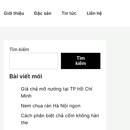
Giới thiệu
Đặc sản
Tin tức
Liên hệ
Tìm kiếm
Tìm
kiếm
Bài viết mới
Giá chả mỡ nướng tại TP Hồ Chí
Minh
Nem chua rán Hà Nội ngon
Cách phân biệt chả cốm không hàn
the