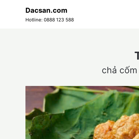
Skip
Dacsan.com
to
content
Hotline: 0888 123 588
chả cốm