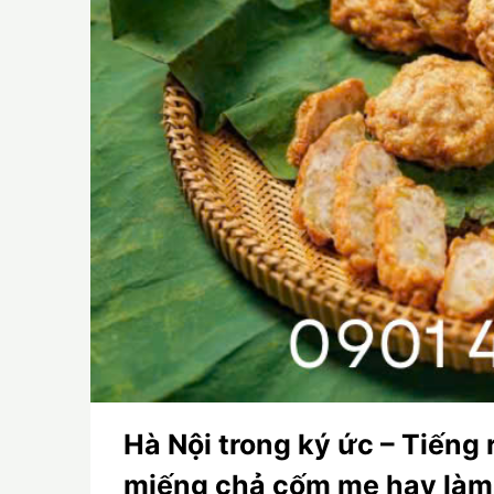
Hà Nội trong ký ức – Tiếng
miếng chả cốm mẹ hay làm