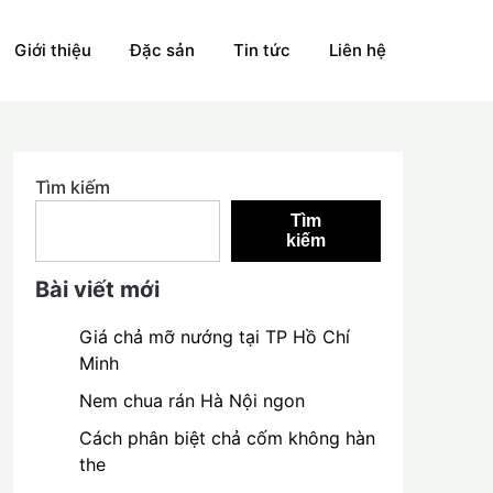
Giới thiệu
Đặc sản
Tin tức
Liên hệ
Tìm kiếm
Tìm
kiếm
Bài viết mới
Giá chả mỡ nướng tại TP Hồ Chí
Minh
Nem chua rán Hà Nội ngon
Cách phân biệt chả cốm không hàn
the