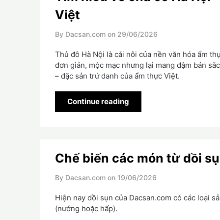
Việt
By Dacsan.com on
29/06/2026
Thủ đô Hà Nội là cái nôi của nền văn hóa ẩm th
đơn giản, mộc mạc nhưng lại mang đậm bản sắc 
– đặc sản trứ danh của ẩm thực Việt.
Continue reading
Chế biến các món từ dồi sụn
By Dacsan.com on
19/06/2026
Hiện nay dồi sụn của Dacsan.com có các loại s
(nướng hoặc hấp).