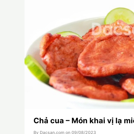
Chả cua – Món khai vị lạ m
By Dacsan.com on
09/08/2023