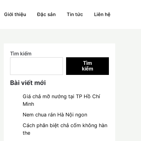
Giới thiệu
Đặc sản
Tin tức
Liên hệ
Tìm kiếm
Tìm
kiếm
Bài viết mới
Giá chả mỡ nướng tại TP Hồ Chí
Minh
Nem chua rán Hà Nội ngon
Cách phân biệt chả cốm không hàn
the