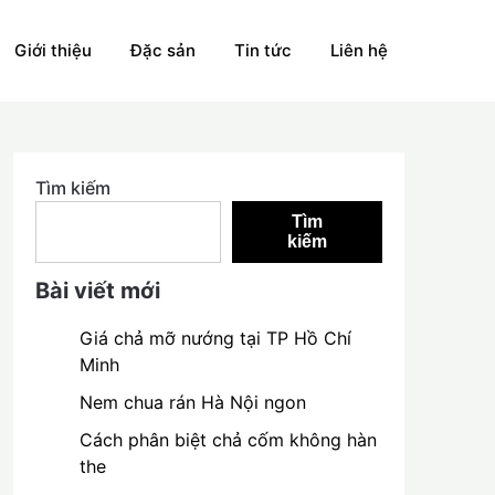
Giới thiệu
Đặc sản
Tin tức
Liên hệ
Tìm kiếm
Tìm
kiếm
Bài viết mới
Giá chả mỡ nướng tại TP Hồ Chí
Minh
Nem chua rán Hà Nội ngon
Cách phân biệt chả cốm không hàn
the