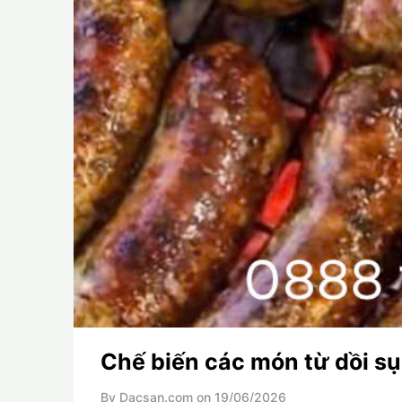
Chế biến các món từ dồi sụn
By Dacsan.com on
19/06/2026