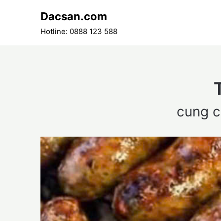
Skip
Dacsan.com
to
content
Hotline: 0888 123 588
cung c