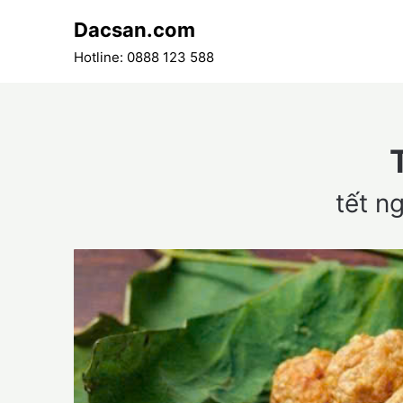
Skip
Dacsan.com
to
content
Hotline: 0888 123 588
tết n