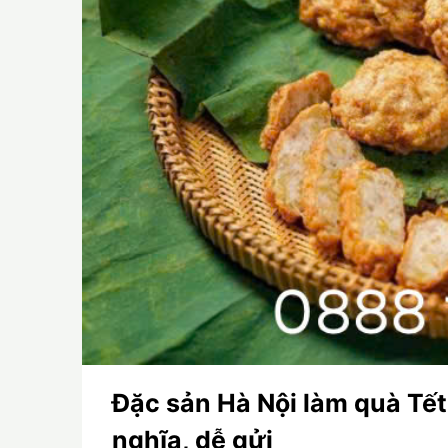
Đặc sản Hà Nội làm quà Tết
nghĩa, dễ gửi