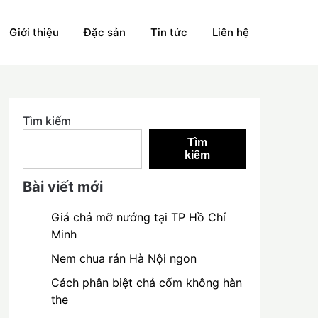
Giới thiệu
Đặc sản
Tin tức
Liên hệ
Tìm kiếm
Tìm
kiếm
Bài viết mới
Giá chả mỡ nướng tại TP Hồ Chí
Minh
Nem chua rán Hà Nội ngon
Cách phân biệt chả cốm không hàn
the