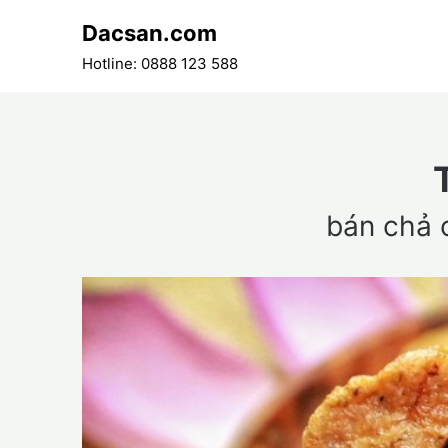
Skip
Dacsan.com
to
content
Hotline: 0888 123 588
bán chả c