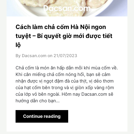
Cách làm chả cốm Hà Nội ngon
tuyệt – Bí quyết giờ mới được tiết
lộ
By Dacsan.com on
21/07/2023
Chả cốm là món ăn hấp dẫn mỗi khi mùa cốm về.
Khi cắn miếng chả cốm nóng hổi, bạn sẽ cảm
nhận được vị ngọt đậm đà của thịt, vị dẻo thơm
của hạt cốm bên trong và vị giòn xốp vàng rộm
của lớp vỏ bên ngoài. Hôm nay Dacsan.com sẽ
hướng dẫn cho bạn…
Continue reading