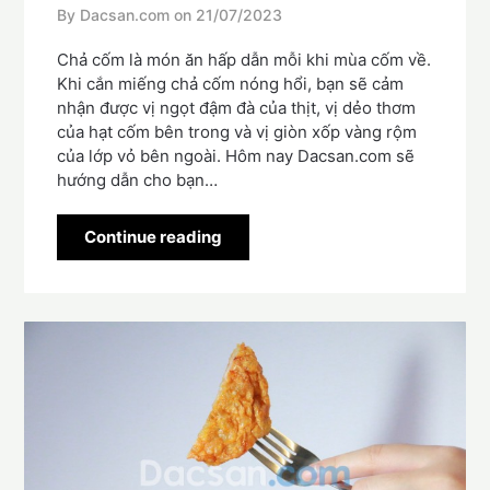
By Dacsan.com on
21/07/2023
Chả cốm là món ăn hấp dẫn mỗi khi mùa cốm về.
Khi cắn miếng chả cốm nóng hổi, bạn sẽ cảm
nhận được vị ngọt đậm đà của thịt, vị dẻo thơm
của hạt cốm bên trong và vị giòn xốp vàng rộm
của lớp vỏ bên ngoài. Hôm nay Dacsan.com sẽ
hướng dẫn cho bạn…
Continue reading