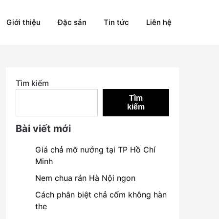
Giới thiệu
Đặc sản
Tin tức
Liên hệ
Tìm kiếm
Tìm
kiếm
Bài viết mới
Giá chả mỡ nướng tại TP Hồ Chí
Minh
Nem chua rán Hà Nội ngon
Cách phân biệt chả cốm không hàn
the