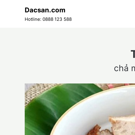
Skip
Dacsan.com
to
content
Hotline: 0888 123 588
chả 