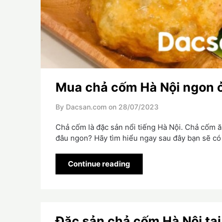
Mua chả cốm Hà Nội ngon ở
By Dacsan.com on
28/07/2023
Chả cốm là đặc sản nổi tiếng Hà Nội. Chả cốm ă
đâu ngon? Hãy tìm hiểu ngay sau đây bạn sẽ có
Continue reading
Đặc sản chả cốm Hà Nội tại