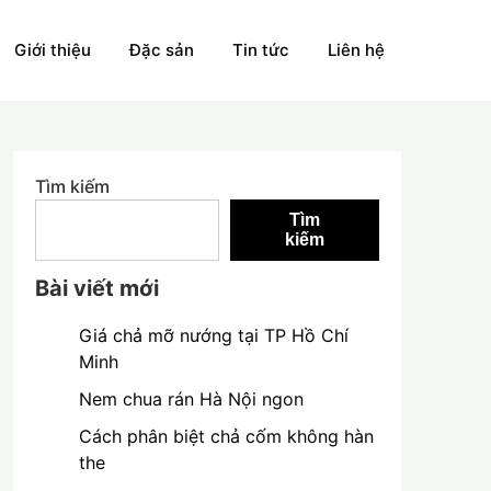
Giới thiệu
Đặc sản
Tin tức
Liên hệ
Tìm kiếm
Tìm
kiếm
Bài viết mới
Giá chả mỡ nướng tại TP Hồ Chí
Minh
Nem chua rán Hà Nội ngon
Cách phân biệt chả cốm không hàn
the