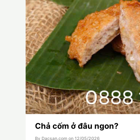
Chả cốm ở đâu ngon?
By Dacsan.com on
12/05/2026