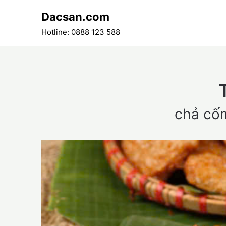
Skip
Dacsan.com
to
content
Hotline: 0888 123 588
chả cố