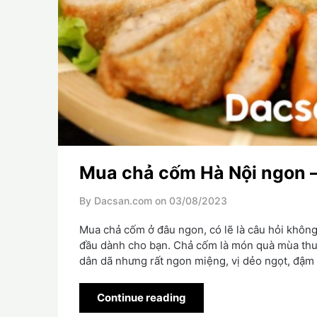
Mua chả cốm Hà Nội ngon – 
By Dacsan.com on
03/08/2023
Mua chả cốm ở đâu ngon, có lẽ là câu hỏi không
đầu dành cho bạn. Chả cốm là món quà mùa thu
dân dã nhưng rất ngon miệng, vị dẻo ngọt, đậm
Continue reading