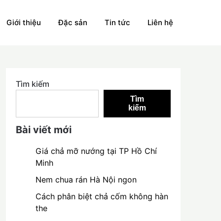
Giới thiệu
Đặc sản
Tin tức
Liên hệ
Tìm kiếm
Tìm
kiếm
Bài viết mới
Giá chả mỡ nướng tại TP Hồ Chí
Minh
Nem chua rán Hà Nội ngon
Cách phân biệt chả cốm không hàn
the