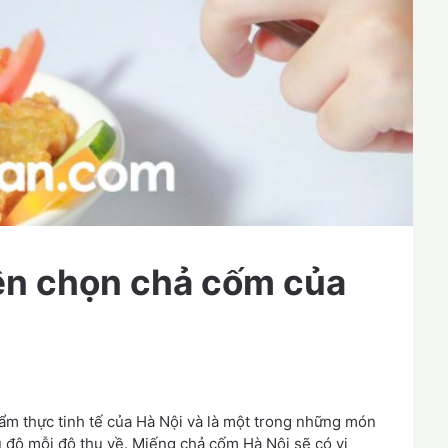
ên chọn chả cốm của
 ẩm thực tinh tế của Hà Nội và là một trong những món
 đô mỗi độ thu về. Miếng chả cốm Hà Nội sẽ có vị