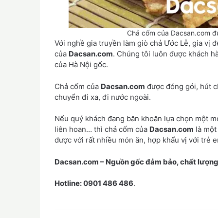
Chả cốm của Dacsan.com đư
Với nghề gia truyền làm giò chả Ước Lễ, gia vị 
của
Dacsan.com
. Chúng tôi luôn được khách h
của Hà Nội gốc.
Chả cốm của
Dacsan.com
được đóng gói, hút c
chuyển đi xa, đi nước ngoài.
Nếu quý khách đang băn khoăn lựa chọn một món q
liên hoan… thì chả cốm của
Dacsan.com
là một
được với rất nhiều món ăn, hợp khẩu vị với trẻ e
Dacsan.com
– Nguồn gốc đảm bảo, chất lượng
Hotline: 0901 486 486
.