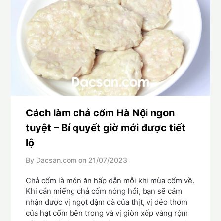
Cách làm chả cốm Hà Nội ngon
tuyệt – Bí quyết giờ mới được tiết
lộ
By Dacsan.com on
21/07/2023
Chả cốm là món ăn hấp dẫn mỗi khi mùa cốm về.
Khi cắn miếng chả cốm nóng hổi, bạn sẽ cảm
nhận được vị ngọt đậm đà của thịt, vị dẻo thơm
của hạt cốm bên trong và vị giòn xốp vàng rộm