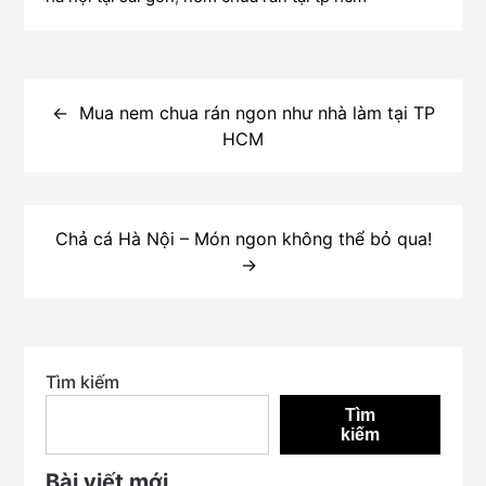
Điều
hướng
Mua nem chua rán ngon như nhà làm tại TP
HCM
bài
viết
Chả cá Hà Nội – Món ngon không thể bỏ qua!
Tìm kiếm
Tìm
kiếm
Bài viết mới