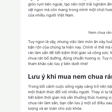
giòn rụm bên ngoài, tạo nên một trải nghiệm ẩ
vặt ngon mà còn mang trong mình một chút hươn
của nhiều người Việt Nam.
Nem chua rán
Tuy ngon là vậy, nhưng việc làm món ăn này hoàn
bận rộn của chúng ta hiện nay. Chính vì thế mà
rán làm sẵn để tiết kiệm thời gian và công sức
chua rán bổ dưỡng, đúng chuẩn hương vị. Tuy n
tham khảo các lưu ý bên dưới nhé!
Lưu ý khi mua nem chua rá
Trong bối cảnh cuộc sống ngày càng trở nên bận
một thách thức đối với nhiều người. Thay vì tự
tiết kiệm thời gian mà vẫn thưởng thức hương v
chua rán làm sẵn, bạn cần lưu ý một số điều s
lượng và an toàn cho sức khỏe.