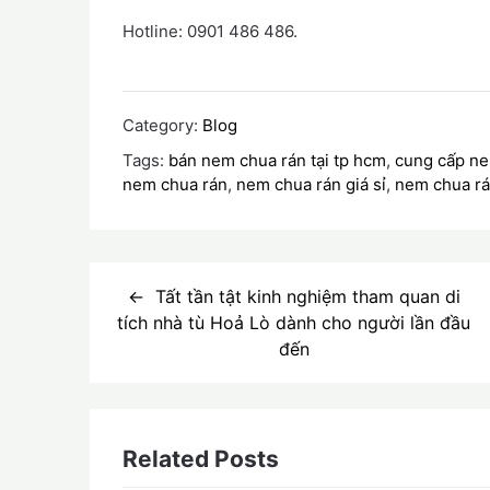
Hotline: 0901 486 486.
Category:
Blog
Tags:
bán nem chua rán tại tp hcm
,
cung cấp ne
nem chua rán
,
nem chua rán giá sỉ
,
nem chua rán
Điều
Tất tần tật kinh nghiệm tham quan di
hướng
tích nhà tù Hoả Lò dành cho người lần đầu
đến
bài
viết
Related Posts