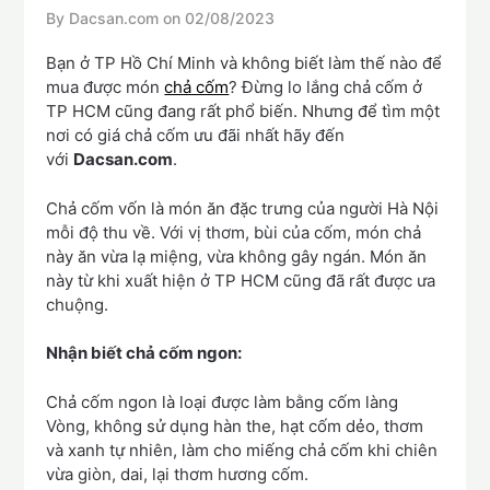
By Dacsan.com on
02/08/2023
Bạn ở TP Hồ Chí Minh và không biết làm thế nào để
mua được món
chả cốm
? Đừng lo lắng chả cốm ở
TP HCM cũng đang rất phổ biến. Nhưng để tìm một
nơi có giá chả cốm ưu đãi nhất hãy đến
với
Dacsan.com
.
Chả cốm vốn là món ăn đặc trưng của người Hà Nội
mỗi độ thu về. Với vị thơm, bùi của cốm, món chả
này ăn vừa lạ miệng, vừa không gây ngán. Món ăn
này từ khi xuất hiện ở TP HCM cũng đã rất được ưa
chuộng.
Nhận biết chả cốm ngon:
Chả cốm ngon là loại được làm bằng cốm làng
Vòng, không sử dụng hàn the, hạt cốm dẻo, thơm
và xanh tự nhiên, làm cho miếng chả cốm khi chiên
vừa giòn, dai, lại thơm hương cốm.