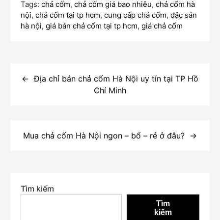
Tags:
chả cốm
,
chả cốm giá bao nhiêu
,
chả cốm hà
nội
,
chả cốm tại tp hcm
,
cung cấp chả cốm
,
đặc sản
hà nội
,
giá bán chả cốm tại tp hcm
,
giá chả cốm
Điều
hướng
Địa chỉ bán chả cốm Hà Nội uy tín tại TP Hồ
Chí Minh
bài
viết
Mua chả cốm Hà Nội ngon – bổ – rẻ ở đâu?
Tìm kiếm
Tìm
kiếm