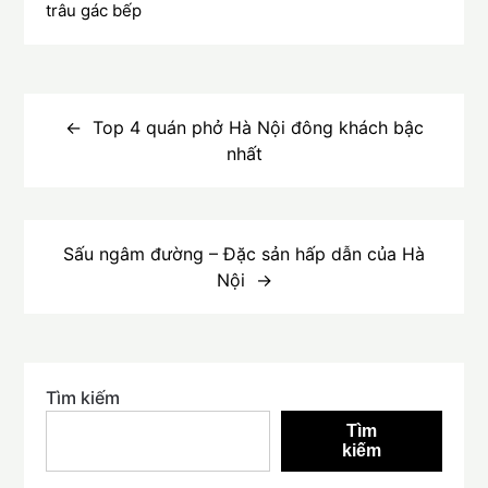
trâu gác bếp
Điều
hướng
Top 4 quán phở Hà Nội đông khách bậc
nhất
bài
viết
Sấu ngâm đường – Đặc sản hấp dẫn của Hà
Nội
Tìm kiếm
Tìm
kiếm